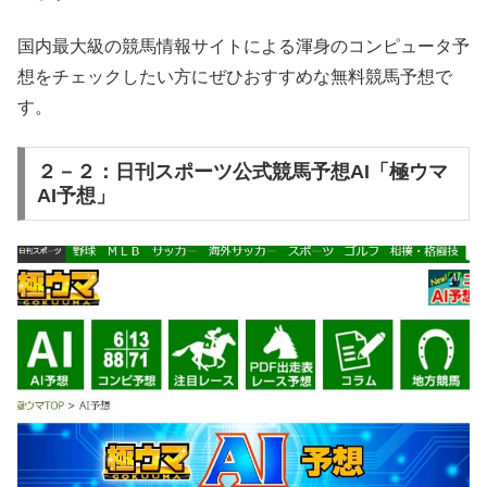
国内最大級の競馬情報サイトによる渾身のコンピュータ予
想をチェックしたい方にぜひおすすめな無料競馬予想で
す。
２－２：日刊スポーツ公式競馬予想AI「極ウマ
AI予想」