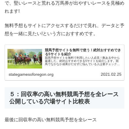
で、堅いレースと荒れる万馬券が出やすいレースを見極め
れます!
無料予想もサイトにアクセスするだけで見れ、データと予
想を一緒に見たい!という方におすすめです。
競馬予想サイトを無料で使う！絶対おすすめでき
る5サイトを紹介
競馬予想サイトを無料で利用したい人必見！数ある中から
厳選した、絶対おすすめできる5サイトを紹介します。競
馬でなかなか成果がだせずに悩んでいる人は要チェックで
す！！
stategamesoforegon.org
2021.02.25
５：回収率の高い無料競馬予想を全レース
公開している穴場サイト比較表
最後に回収率の高い無料競馬予想を全レース