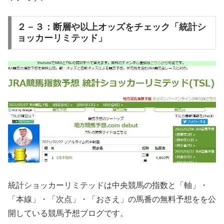
２－３：断層や以上オッズをチェック「統計シ
ョッカーリミテッド」
統計ショッカーリミテッドは中央競馬の指数と「軸」・
「本線」・「次点」・「おさえ」の馬番の無料予想をを公
開している競馬予想ブログです。