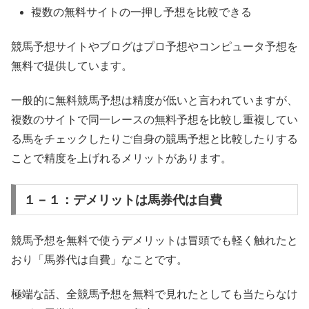
複数の無料サイトの一押し予想を比較できる
競馬予想サイトやブログはプロ予想やコンピュータ予想を
無料で提供しています。
一般的に無料競馬予想は精度が低いと言われていますが、
複数のサイトで同一レースの無料予想を比較し重複してい
る馬をチェックしたりご自身の競馬予想と比較したりする
ことで精度を上げれるメリットがあります。
１－１：デメリットは馬券代は自費
競馬予想を無料で使うデメリットは冒頭でも軽く触れたと
おり「馬券代は自費」なことです。
極端な話、全競馬予想を無料で見れたとしても当たらなけ