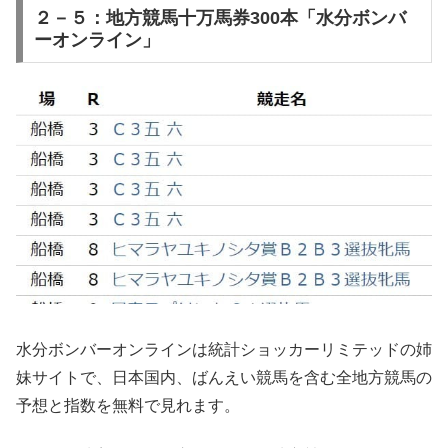
２－５：地方競馬十万馬券300本「水分ボンバ
ーオンライン」
水分ボンバーオンラインは統計ショッカーリミテッドの姉
妹サイトで、日本国内、ばんえい競馬を含む全地方競馬の
予想と指数を無料で見れます。