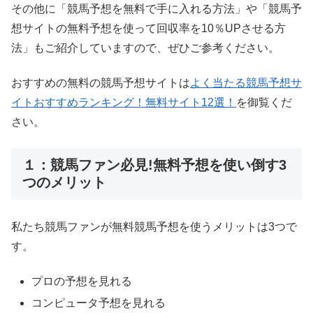
その他に「競馬予想を無料で手に入れる方法」や「競馬予
想サイトの無料予想を使って回収率を10％UPさせる方
法」もご紹介していますので、ぜひご参考ください。
おすすめの無料の競馬予想サイトは
よく当たる競馬予想サ
イトおすすめランキング！無料サイト12選！
を御覧くだ
さい。
１：競馬ファン必見!無料予想を使い倒す3
つのメリット
私たち競馬ファンが無料競馬予想を使うメリットは3つで
す。
プロの予想を見れる
コンピュータ予想を見れる