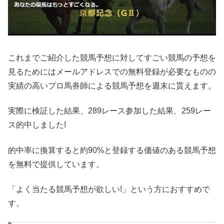
これまでご紹介した競馬予想に対してすごい競馬の予想を
見るためにはメールアドレスでの無料登録が必要なものの
実績の高いプロ馬券師による競馬予想を週末に貰えます。
実際に検証した結果、289レース参加した結果、259レー
ス的中しました!
的中率に換算すると約90%と登録する価値のある競馬予想
を無料で提供しています。
「よく当たる競馬予想が欲しい!」という方におすすめで
す。