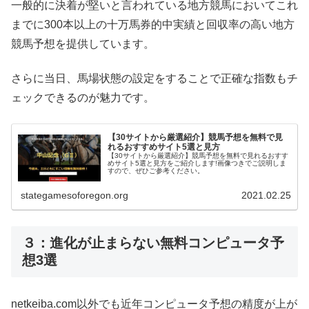
一般的に決着が堅いと言われている地方競馬においてこれ
までに300本以上の十万馬券的中実績と回収率の高い地方
競馬予想を提供しています。
さらに当日、馬場状態の設定をすることで正確な指数もチ
ェックできるのが魅力です。
【30サイトから厳選紹介】競馬予想を無料で見
れるおすすめサイト5選と見方
【30サイトから厳選紹介】競馬予想を無料で見れるおすす
めサイト5選と見方をご紹介します!画像つきでご説明しま
すので、ぜひご参考ください。
stategamesoforegon.org
2021.02.25
３：進化が止まらない無料コンピュータ予
想3選
netkeiba.com以外でも近年コンピュータ予想の精度が上が