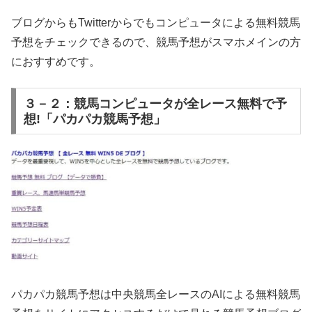
ブログからもTwitterからでもコンピュータによる無料競馬
予想をチェックできるので、競馬予想がスマホメインの方
におすすめです。
３－２：競馬コンピュータが全レース無料で予
想!「パカパカ競馬予想」
パカパカ競馬予想は中央競馬全レースのAIによる無料競馬