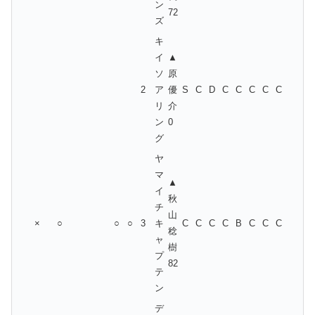
ン
72
ズ
キ
イ
▲
ソ
原
2
ア
優
S
C
D
C
C
C
C
C
リ
介
ン
0
グ
ヤ
マ
▲
イ
秋
チ
山
×
○
○
○
3
キ
C
C
C
C
B
C
C
C
稔
ャ
樹
プ
82
テ
ン
デ