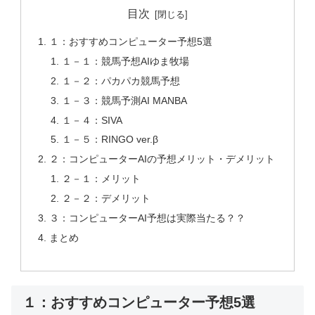
目次
１：おすすめコンピューター予想5選
１－１：競馬予想AIゆま牧場
１－２：パカパカ競馬予想
１－３：競馬予測AI MANBA
１－４：SIVA
１－５：RINGO ver.β
２：コンピューターAIの予想メリット・デメリット
２－１：メリット
２－２：デメリット
３：コンピューターAI予想は実際当たる？？
まとめ
１：おすすめコンピューター予想5選