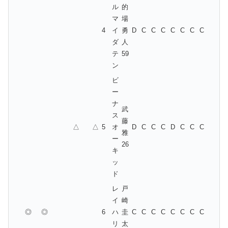
ル
的
マ
場
4
イ
勇
D
C
C
C
C
C
C
C
ダ
人
テ
59
ン
ビ
ー
ナ
武
ス
藤
△
△
5
オ
D
C
C
C
D
C
C
C
雅
ー
26
キ
ッ
ド
レ
戸
イ
崎
◎
◎
6
ハ
圭
C
C
C
C
C
C
C
C
リ
太