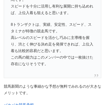
スピードを十分に活用し有利な展開に持ち込めれ
ば、上位入着も狙えると思います。
8トランザクトは、実績、安定性、スピード、ス
タミナが特徴の競走馬です。
高レベルのスピードを活かし巧みに主導権を握
り、渋とく伸びる決め足を発揮できれば、上位入
着も比較的容易だと思います。
この馬の能力はこのメンバーの中では一枚抜けた
存在になりそうです。
競馬新聞のような事細かな予想が無料でみれるのが大きな
メリットです。
パカパカ競馬予想