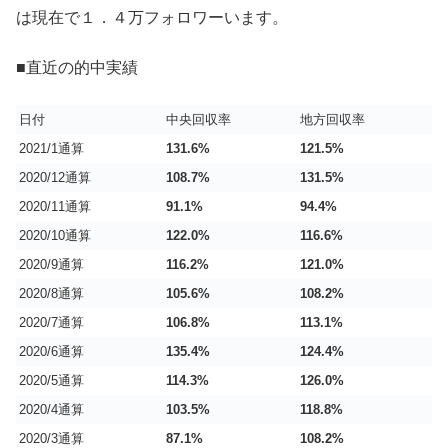
は現在で１．４万フォロワーいます。
■直近の的中実績
日付
中央回収率
地方回収率
2021/1通算
131.6%
121.5%
2020/12通算
108.7%
131.5%
2020/11通算
91.1%
94.4%
2020/10通算
122.0%
116.6%
2020/9通算
116.2%
121.0%
2020/8通算
105.6%
108.2%
2020/7通算
106.8%
113.1%
2020/6通算
135.4%
124.4%
2020/5通算
114.3%
126.0%
2020/4通算
103.5%
118.8%
2020/3通算
87.1%
108.2%