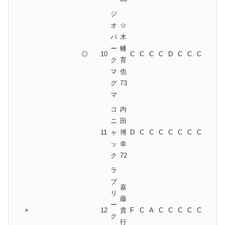
ジ
オ
☆
パ
木
ー
幡
◎
10
C
C
C
C
D
C
C
C
ク
育
マ
也
グ
73
マ
コ
内
ニ
田
11
ャ
博
D
C
C
C
C
C
C
C
ッ
幸
ク
72
ラ
ブ
嘉
リ
藤
ー
×
12
貴
F
C
A
C
C
C
C
C
ク
行