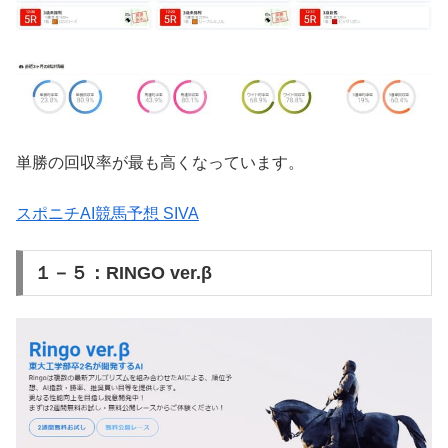
単勝の回収率が最も高くなっています。
スポニチAI競馬予想 SIVA
１－５：RINGO ver.β