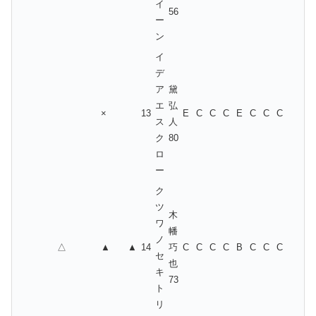
イ
56
ー
ン
イ
デ
ア
黛
エ
弘
×
13
E
C
C
C
E
C
C
C
ス
人
ク
80
ロ
ー
ク
ツ
木
ワ
幡
ノ
△
▲
▲
14
巧
C
C
C
C
B
C
C
C
セ
也
キ
73
ト
リ