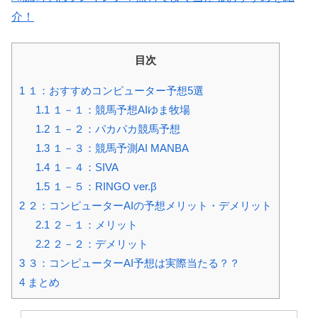
介！
目次
1
１：おすすめコンピューター予想5選
1.1
１－１：競馬予想AIゆま牧場
1.2
１－２：パカパカ競馬予想
1.3
１－３：競馬予測AI MANBA
1.4
１－４：SIVA
1.5
１－５：RINGO ver.β
2
２：コンピューターAIの予想メリット・デメリット
2.1
２－１：メリット
2.2
２－２：デメリット
3
３：コンピューターAI予想は実際当たる？？
4
まとめ