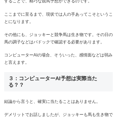
することで、精巧な競馬予想ができるのです。
ここまでに至るまで、現状では人の手あってこそというこ
とになります。
その他にも、ジョッキーと競争馬は生き物です。その日の
馬の調子などはパドックで確認する必要があります。
コンピューターAIの場合、そういった、感情面などは弱み
と言えます。
３：コンピューターAI予想は実際当た
る？？
結論から言うと、確実に当たることはありません。
デメリットでお話しましたが、ジョッキーも馬も生き物で