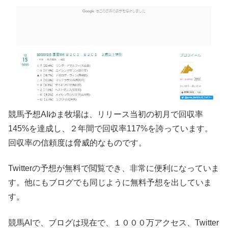
競馬予想AIゆま牧場は、リリース当初の初月で回収率
145%を達成し、２年間で回収率117%を誇っています。
回収率の信頼度は脅威的なものです。
Twitterの予想が無料で閲覧でき、非常に便利になっていま
す。他にもブログでも同じように無料予想を出していま
す。
競馬AIで、ブログは現在で、１０００万アクセス、Twitter