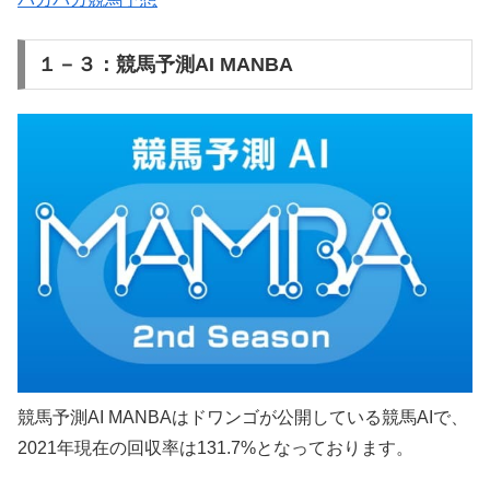
１－３：競馬予測AI MANBA
競馬予測AI MANBAはドワンゴが公開している競馬AIで、
2021年現在の回収率は131.7%となっております。